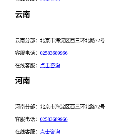
云南
云南分部：北京市海淀区西三环北路72号
客服电话：
02583689966
在线客服：
点击咨询
河南
河南分部：北京市海淀区西三环北路72号
客服电话：
02583689966
在线客服：
点击咨询