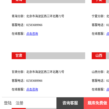
青海分部：北京市海淀区西三环北路72号
宁夏分部：北
客服电话：02583689966
客服电话：0258
在线客服：
点击咨询
在线客服：
甘肃
山西
甘肃分部：北京市海淀区西三环北路72号
山西分部：北
客服电话：02583689966
客服电话：0258
在线客服：
点击咨询
在线客服：
登陆
注册
咨询客服
题库免费做