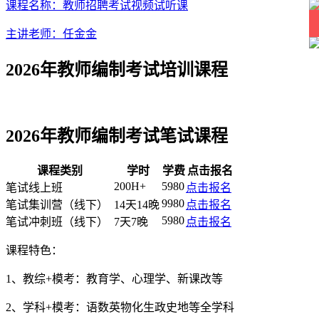
课程名称：教师招聘考试视频试听课
主讲老师：任金金
2026年教师编制考试培训课程
2026年教师编制考试笔试课程
课程类别
学时
学费
点击报名
200H+
5980
笔试线上班
点击报名
9980
笔试集训营（线下）
14天14晚
点击报名
5980
笔试冲刺班（线下）
7天7晚
点击报名
课程特色：
1、教综+模考：教育学、心理学、新课改等
2、学科+模考：语数英物化生政史地等全学科