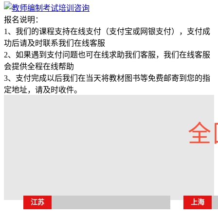
报名说明：
1、我们的课程支持在线支付（支付宝或网银支付），支付成
功后请及时联系我们在线客服
2、如果遇到支付问题也可在线求助我们客服，我们在线客服
会提供全程在线帮助
3、支付完成以后我们在当天将教材图书等免费邮寄到您的指
定地址，请及时收件。
全
江苏
上海