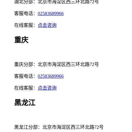
湖北分部：北京市海淀区西三环北路72号
客服电话：
02583689966
在线客服：
点击咨询
重庆
重庆分部：北京市海淀区西三环北路72号
客服电话：
02583689966
在线客服：
点击咨询
黑龙江
黑龙江分部：北京市海淀区西三环北路72号