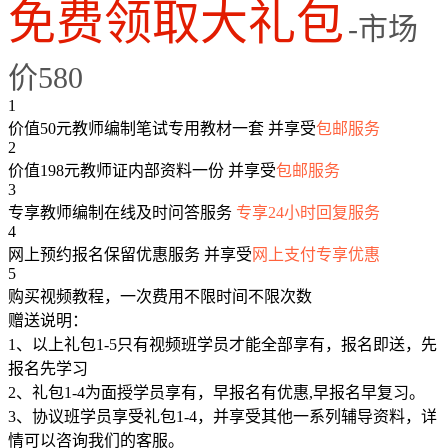
免费领取大礼包
-市场
价580
1
价值50元教师编制笔试专用教材一套 并享受
包邮服务
2
价值198元教师证内部资料一份 并享受
包邮服务
3
专享教师编制在线及时问答服务
专享24小时回复服务
4
网上预约报名保留优惠服务 并享受
网上支付专享优惠
5
购买视频教程，一次费用不限时间不限次数
赠送说明：
1、以上礼包1-5只有视频班学员才能全部享有，报名即送，先
报名先学习
2、礼包1-4为面授学员享有，早报名有优惠,早报名早复习。
3、协议班学员享受礼包1-4，并享受其他一系列辅导资料，详
情可以咨询我们的客服。