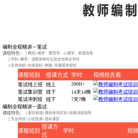
编制全程精讲－笔试
课程特色：
1.教综+模考：教育学、心理学、新课改等
2.学科+模考：语数英物化生政史地等全学科
3.名师领航+内部资料+押题+专属报考规划
课程班别
授课方式
学时
视频抢先看
200H+
笔试线上班
线上
笔试集训营
线下
14天14晚
笔试冲刺班
线下
7天7晚
编制全程精讲－面试
课程特色：
1.题目梳理+模拟考场实训+拓展流程指导
2.专业师资+小班授课+透析课型
授课方
课程班别
学时
视
式