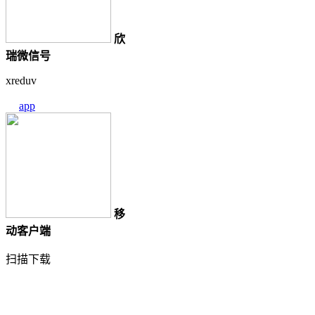
欣
瑞微信号
xreduv
app
移
动客户端
扫描下载