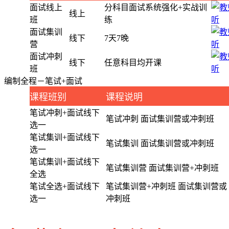
面试线上
分科目面试系统强化+实战训
线上
班
练
面试集训
线下
7天7晚
营
面试冲刺
线下
任意科目均开课
班
编制全程－笔试+面试
课程班别
课程说明
笔试冲刺+面试线下
笔试冲刺 面试集训营或冲刺班
选一
笔试集训+面试线下
笔试集训 面试集训营或冲刺班
选一
笔试集训+面试线下
笔试集训营 面试集训营+冲刺班
全选
笔试全选+面试线下
笔试集训营+冲刺班 面试集训营或
选一
冲刺班