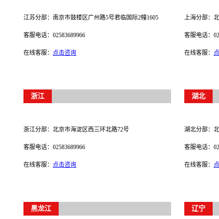
江苏分部：南京市鼓楼区广州路5号君临国际2幢1605
上海分部：北
客服电话：02583689966
客服电话：0258
在线客服：
点击咨询
在线客服：
浙江
湖北
浙江分部：北京市海淀区西三环北路72号
湖北分部：北
客服电话：02583689966
客服电话：0258
在线客服：
点击咨询
在线客服：
黑龙江
辽宁