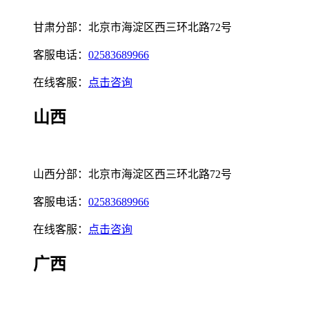
甘肃分部：北京市海淀区西三环北路72号
客服电话：
02583689966
在线客服：
点击咨询
山西
山西分部：北京市海淀区西三环北路72号
客服电话：
02583689966
在线客服：
点击咨询
广西