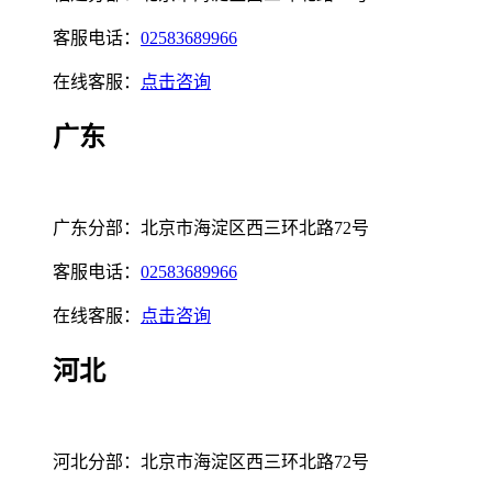
客服电话：
02583689966
在线客服：
点击咨询
广东
广东分部：北京市海淀区西三环北路72号
客服电话：
02583689966
在线客服：
点击咨询
河北
河北分部：北京市海淀区西三环北路72号