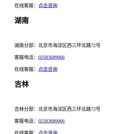
在线客服：
点击咨询
湖南
湖南分部：北京市海淀区西三环北路72号
客服电话：
02583689966
在线客服：
点击咨询
吉林
吉林分部：北京市海淀区西三环北路72号
客服电话：
02583689966
在线客服：
点击咨询